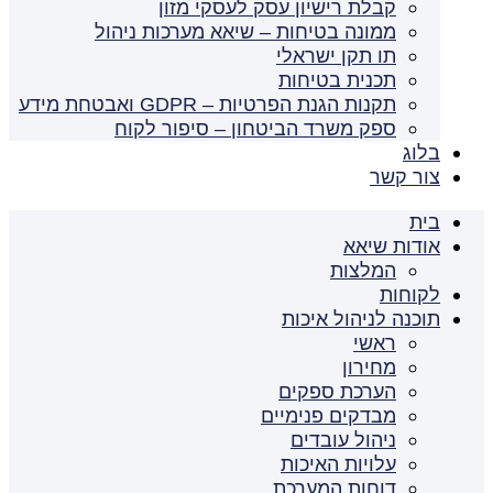
קבלת רישיון עסק לעסקי מזון
ממונה בטיחות – שיאא מערכות ניהול
תו תקן ישראלי
תכנית בטיחות
תקנות הגנת הפרטיות – GDPR ואבטחת מידע
ספק משרד הביטחון – סיפור לקוח
בלוג
צור קשר
בית
אודות שיאא
המלצות
לקוחות
תוכנה לניהול איכות
ראשי
מחירון
הערכת ספקים
מבדקים פנימיים
ניהול עובדים
עלויות האיכות
דוחות המערכת