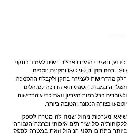
🌱💧🌏💧🌱 הדרכת איכות סביבה
לצוות העובדים בתאגיד המים "מי
רקת" בטבריה
דף הבית
»
🌱💧🌏💧🌱 הדרכת איכות סביבה לצוות העובדים
בתאגיד המים "מי רקת" בטבריה
כידוע, תאגידי המים בארץ נדרשים לעמוד בתקני
ISO ובהם תקן ISO 9001 ותקנים נוספים.
חלק מהדרישות לעמידה בתקן ולקבלת ההסמכה
והצלחה במבדק השנתי היא הדרכה למנהלים
ולעובדים בכל רמות הארגון וזאת כדי שהדרישות
יוטמעו בצורה הנכונה והטובה ביותר.
שיאא מערכות ניהול שמה לה מטרה לספק
ללקוחותיה סל שירותים איכותי וברמה הגבוהה
ביותר בתחום תקני הניהול וזאת במטרה לספק