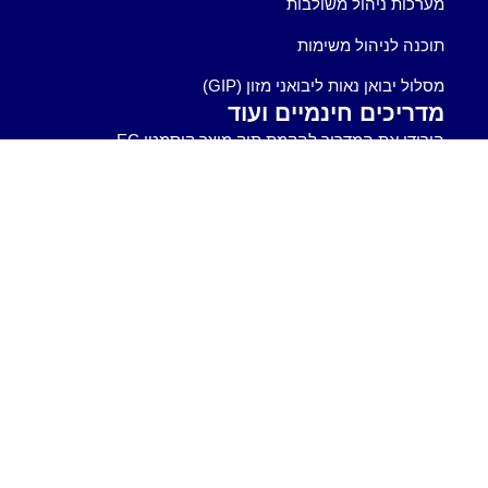
מערכות ניהול משולבות
תוכנה לניהול משימות
מסלול יבואן נאות ליבואני מזון (GIP)
מדריכים חינמיים ועוד
הורידו את המדריך להקמת תיק מוצר קוסמטי EC
1223/2009.
הורידו את המדריך לאבטחת מידע
הורידו את המדריך לסקר סיכונים
הורידו את המדריך לסקר סיכונים איכות הסביבה
הורידו את המדריך ל-ISO 9001:2015
התוכנה לניהול איכות Q-Logic
תוכנת ניהול משימות בארגון
הצטרפו לרשימת הדיוור שלנו
קבלו ישירות למייל שלכם את התכנים הכי