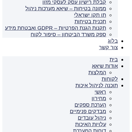
קבלת רישיון עסק לעסקי מזון
ממונה בטיחות – שיאא מערכות ניהול
תו תקן ישראלי
תכנית בטיחות
תקנות הגנת הפרטיות – GDPR ואבטחת מידע
ספק משרד הביטחון – סיפור לקוח
בלוג
צור קשר
בית
אודות שיאא
המלצות
לקוחות
תוכנה לניהול איכות
ראשי
מחירון
הערכת ספקים
מבדקים פנימיים
ניהול עובדים
עלויות האיכות
דוחות המערכת