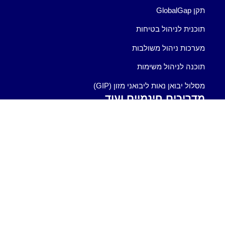
תקן GlobalGap
תוכנית לניהול בטיחות
מערכות ניהול משולבות
תוכנה לניהול משימות
מסלול יבואן נאות ליבואני מזון (GIP)
מדריכים חינמיים ועוד
הורידו את המדריך להקמת תיק מוצר קוסמטי EC
1223/2009.
הורידו את המדריך לאבטחת מידע
הורידו את המדריך לסקר סיכונים
הורידו את המדריך לסקר סיכונים איכות הסביבה
הורידו את המדריך ל-ISO 9001:2015
התוכנה לניהול איכות Q-Logic