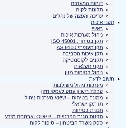
דוחות המערכת
תלונות לקוח
עריכה והפצה של נהלים
תקני איכות
ראשי
ניהול מערכות איכות
תקן בטיחות ISO 45001
תקן תעופתי AS 9100
תקן איכות הסביבה
תקנים לקוסמטיקה
תקני חקלאות
ניהול בטיחות מזון
חשוב לדעת
מערכות ניהול משולבות
קבלת רישיון עסק לעסקי מזון
ממונה בטיחות – שיאא מערכות ניהול
תו תקן ישראלי
תכנית בטיחות
תקנות הגנת הפרטיות – GDPR ואבטחת מידע
ספק משרד הביטחון – סיפור לקוח