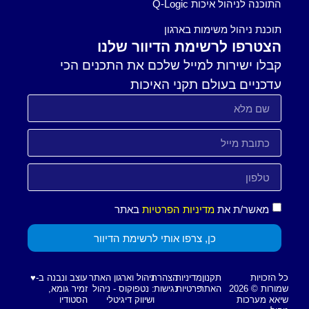
התוכנה לניהול איכות Q-Logic
תוכנת ניהול משימות בארגון
הצטרפו לרשימת הדיוור שלנו
קבלו ישירות למייל שלכם את התכנים הכי
עדכניים בעולם תקני האיכות
מאשר/ת את
מדיניות הפרטיות
באתר
כן, צרפו אותי לרשימת הדיוור
כל הזכויות
תקנון
מדיניות
הצהרת
ניהול וארגון האתר
עוצב ונבנה ב-♥︎
שמורות © 2026
האתר
פרטיות
נגישות
: נטפוקוס - ניהול
זמיר גומא,
שיאא מערכות
ושיווק דיגיטלי
הסטודיו