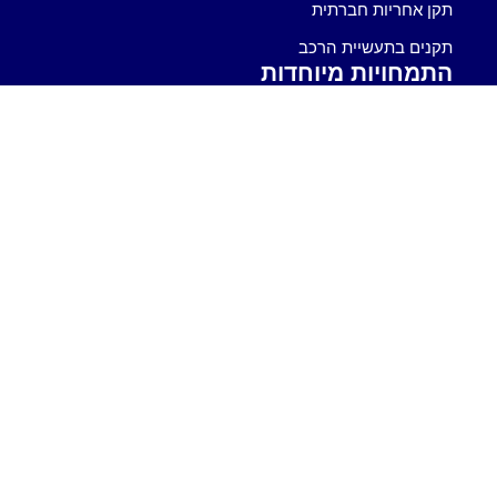
תקן אחריות חברתית
תקנים בתעשיית הרכב
התמחויות מיוחדות
הסמכה כספק משרד הביטחון
תקן AISE
תקן FSC
תקן PEFC
תקן BRC
תקן GlobalGap
תוכנית לניהול בטיחות
מערכות ניהול משולבות
תוכנה לניהול משימות
מסלול יבואן נאות ליבואני מזון (GIP)