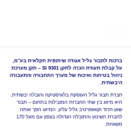
ואיכות של מערך התחבורה
והתעבורה היבשתית לחברת תבור
גליל
דף הבית
»
תקן SI 9301 – תקן לניהול בטיחות ואיכות של מערך
התחבורה והתעבורה היבשתית לחברת תבור גליל
ברכות לתבור גליל אגודה שיתופית חקלאית בע"מ,
על קבלת תעודת הכרה לתקן 9301
SI
– תקן מערכת
ניהול בטיחות ואיכות של מערך התחבורה והתעבורה
היבשתית.
חברת תבור גליל העוסקת בלוגיסטיקה והובלה יבשתית,
היא מיזוג בין שתי החברות המובילות בתחום – תבור
שאן-חרוד וקואופרטיב גליל עליון. המיזוג הפך אותה
לחברת השינוע והתובלה הגדולה בצפון עם מעל 170
משאיות.