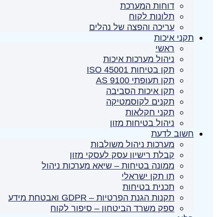
דוחות המערכת
תלונות לקוח
עריכה והפצה של נהלים
תקני איכות
ראשי
ניהול מערכות איכות
תקן בטיחות ISO 45001
תקן תעופתי AS 9100
תקן איכות הסביבה
תקנים לקוסמטיקה
תקני חקלאות
ניהול בטיחות מזון
חשוב לדעת
מערכות ניהול משולבות
קבלת רישיון עסק לעסקי מזון
ממונה בטיחות – שיאא מערכות ניהול
תו תקן ישראלי
תכנית בטיחות
תקנות הגנת הפרטיות – GDPR ואבטחת מידע
ספק משרד הביטחון – סיפור לקוח