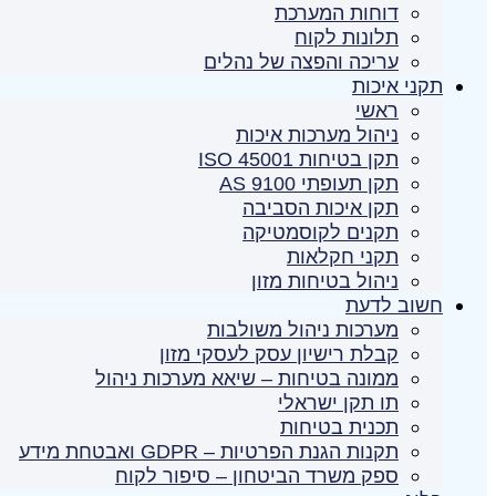
דוחות המערכת
תלונות לקוח
עריכה והפצה של נהלים
תקני איכות
ראשי
ניהול מערכות איכות
תקן בטיחות ISO 45001
תקן תעופתי AS 9100
תקן איכות הסביבה
תקנים לקוסמטיקה
תקני חקלאות
ניהול בטיחות מזון
חשוב לדעת
מערכות ניהול משולבות
קבלת רישיון עסק לעסקי מזון
ממונה בטיחות – שיאא מערכות ניהול
תו תקן ישראלי
תכנית בטיחות
תקנות הגנת הפרטיות – GDPR ואבטחת מידע
ספק משרד הביטחון – סיפור לקוח