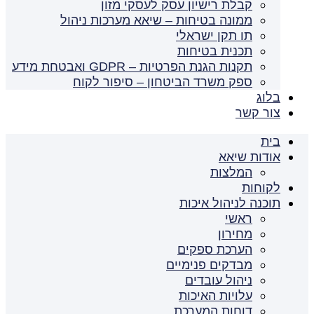
קבלת רישיון עסק לעסקי מזון
ממונה בטיחות – שיאא מערכות ניהול
תו תקן ישראלי
תכנית בטיחות
תקנות הגנת הפרטיות – GDPR ואבטחת מידע
ספק משרד הביטחון – סיפור לקוח
בלוג
צור קשר
בית
אודות שיאא
המלצות
לקוחות
תוכנה לניהול איכות
ראשי
מחירון
הערכת ספקים
מבדקים פנימיים
ניהול עובדים
עלויות האיכות
דוחות המערכת