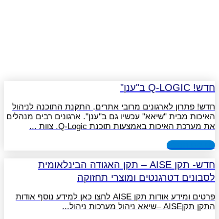
חדש! Q-LOGIC ב"ענן"
חדש! פתרון לארגונים מרובי אתרים, התקנת התוכנה לניהול
האיכות מבית "שיאא" עכשיו גם ב"ענן". ארגונים רבים מנהלים
את מערכת האיכות באמצעות תוכנת Q-Logic. צוות
לפוסט המלא
חדש- תקן AISE – תקן האגודה הבינלאומית
לסבונים דטרגנטים ומוצרי תחזוקה
פרטים ומידע אודות תקן AISE לחצו כאן למידע נוסף אודות
התקן תקןAISE –שיאא ניהול מערכות ניהול