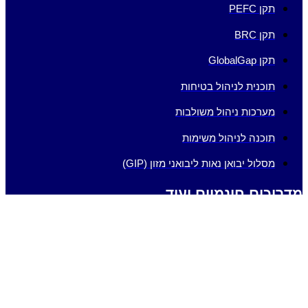
תקן PEFC
תקן BRC
תקן GlobalGap
תוכנית לניהול בטיחות
מערכות ניהול משולבות
תוכנה לניהול משימות
מסלול יבואן נאות ליבואני מזון (GIP)
מדריכים חינמיים ועוד
הורידו את המדריך להקמת תיק מוצר קוסמטי EC 1223/2009.
הורידו את המדריך לאבטחת מידע
הורידו את המדריך לסקר סיכונים
הורידו את המדריך לסקר סיכונים איכות הסביבה