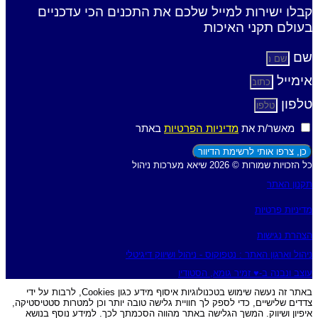
קבלו ישירות למייל שלכם את התכנים הכי עדכניים
בעולם תקני האיכות
שם
אימייל
טלפון
מאשר/ת את
מדיניות הפרטיות
באתר
כן, צרפו אותי לרשימת הדיוור
כל הזכויות שמורות © 2026 שיאא מערכות ניהול
תקנון האתר
מדיניות פרטיות
הצהרת נגישות
ניהול וארגון האתר : נטפוקוס - ניהול ושיווק דיגיטלי
עוצב ונבנה ב-♥︎ זמיר גומא, הסטודיו
באתר זה נעשה שימוש בטכנולוגיות איסוף מידע כגון Cookies, לרבות על ידי
צדדים שלישיים, כדי לספק לך חוויית גלישה טובה יותר וכן למטרות סטטיסטיקה,
איפיון ושיווק. המשך הגלישה באתר מהווה הסכמתך לכך. למידע נוסף בנושא