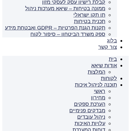
קבלת רישיון עסק לעסקי מזון
ממונה בטיחות – שיאא מערכות ניהול
תו תקן ישראלי
תכנית בטיחות
תקנות הגנת הפרטיות – GDPR ואבטחת מידע
ספק משרד הביטחון – סיפור לקוח
בלוג
צור קשר
בית
אודות שיאא
המלצות
לקוחות
תוכנה לניהול איכות
ראשי
מחירון
הערכת ספקים
מבדקים פנימיים
ניהול עובדים
עלויות האיכות
דוחות המערכת