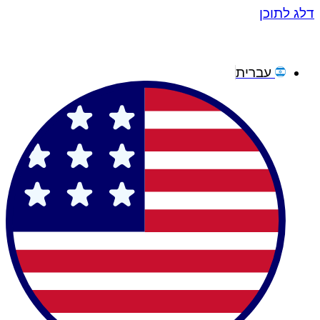
תודה
דלג לתוכן
רבה
על
הפניה
-
עברית