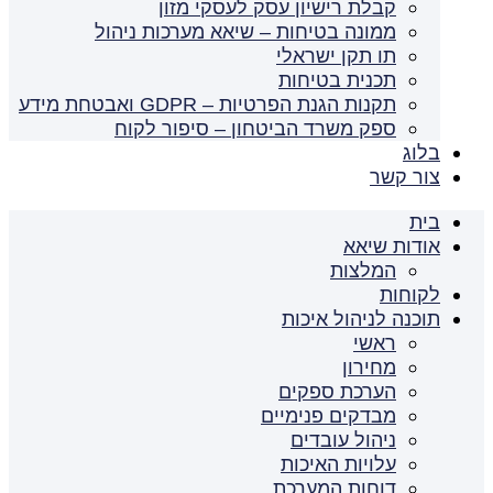
קבלת רישיון עסק לעסקי מזון
ממונה בטיחות – שיאא מערכות ניהול
תו תקן ישראלי
תכנית בטיחות
תקנות הגנת הפרטיות – GDPR ואבטחת מידע
ספק משרד הביטחון – סיפור לקוח
בלוג
צור קשר
בית
אודות שיאא
המלצות
לקוחות
תוכנה לניהול איכות
ראשי
מחירון
הערכת ספקים
מבדקים פנימיים
ניהול עובדים
עלויות האיכות
דוחות המערכת