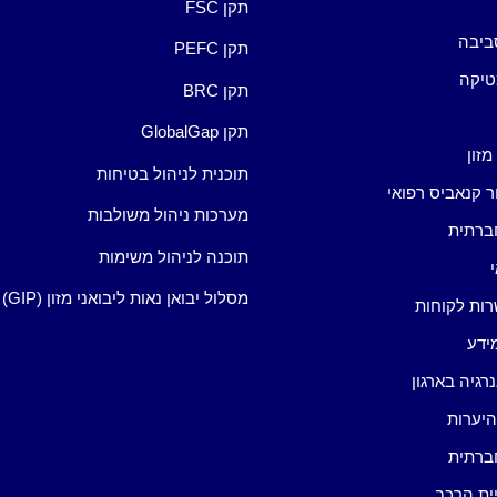
תקן FSC
ביבה
תקן PEFC
טיקה
תקן BRC
תקן GlobalGap
מזון
תוכנית לניהול בטיחות
ור קנאביס רפואי
מערכות ניהול משולבות
ברתית
תוכנה לניהול משימות
מסלול יבואן נאות ליבואני מזון (GIP)
רות לקוחות
ידע
רגיה בארגון
היערות
ברתית
ית הרכב