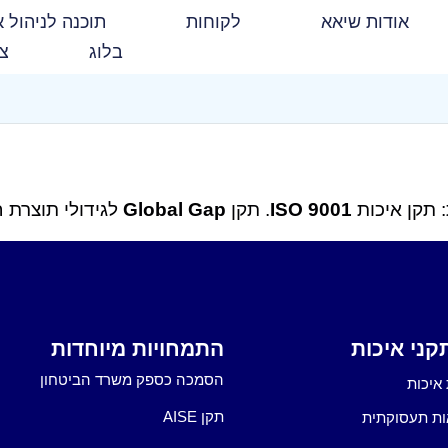
אודות שיאא
לקוחות
תוכנה לניהול א
בלוג
צו
: תקן איכות
ISO 9001
. תקן
Global Gap
לגידולי תוצרת 
ני איכות
התמחויות מיוחדות
הסמכה כספק משרד הביטחון
איכות
תקן AISE
ות תעסוקתית