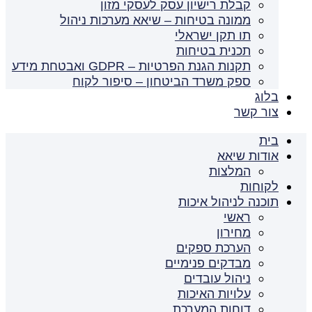
קבלת רישיון עסק לעסקי מזון
ממונה בטיחות – שיאא מערכות ניהול
תו תקן ישראלי
תכנית בטיחות
תקנות הגנת הפרטיות – GDPR ואבטחת מידע
ספק משרד הביטחון – סיפור לקוח
בלוג
צור קשר
בית
אודות שיאא
המלצות
לקוחות
תוכנה לניהול איכות
ראשי
מחירון
הערכת ספקים
מבדקים פנימיים
ניהול עובדים
עלויות האיכות
דוחות המערכת