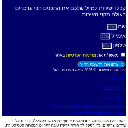
קבלו ישירות למייל שלכם את התכנים הכי עדכניים
בעולם תקני האיכות
שם
אימייל
טלפון
מאשר/ת את
מדיניות הפרטיות
באתר
כן, צרפו אותי לרשימת הדיוור
כל הזכויות שמורות © 2026 שיאא מערכות ניהול
תקנון האתר
מדיניות פרטיות
הצהרת נגישות
ניהול וארגון האתר : נטפוקוס - ניהול ושיווק דיגיטלי
עוצב ונבנה ב-♥︎ זמיר גומא, הסטודיו
באתר זה נעשה שימוש בטכנולוגיות איסוף מידע כגון Cookies, לרבות על ידי
צדדים שלישיים, כדי לספק לך חוויית גלישה טובה יותר וכן למטרות סטטיסטיקה,