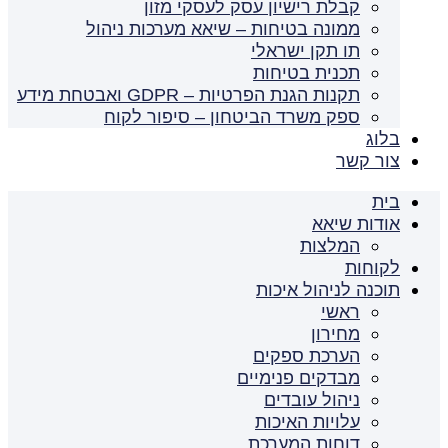
קבלת רישיון עסק לעסקי מזון
ממונה בטיחות – שיאא מערכות ניהול
תו תקן ישראלי
תכנית בטיחות
תקנות הגנת הפרטיות – GDPR ואבטחת מידע
ספק משרד הביטחון – סיפור לקוח
בלוג
צור קשר
בית
אודות שיאא
המלצות
לקוחות
תוכנה לניהול איכות
ראשי
מחירון
הערכת ספקים
מבדקים פנימיים
ניהול עובדים
עלויות האיכות
דוחות המערכת