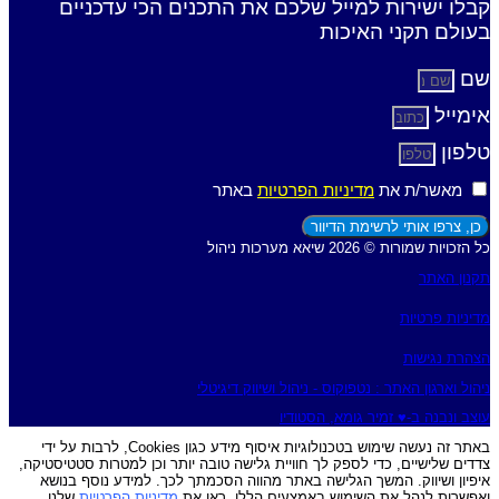
קבלו ישירות למייל שלכם את התכנים הכי עדכניים
בעולם תקני האיכות
שם
אימייל
טלפון
מאשר/ת את
מדיניות הפרטיות
באתר
כן, צרפו אותי לרשימת הדיוור
כל הזכויות שמורות © 2026 שיאא מערכות ניהול
תקנון האתר
מדיניות פרטיות
הצהרת נגישות
ניהול וארגון האתר : נטפוקוס - ניהול ושיווק דיגיטלי
עוצב ונבנה ב-♥︎ זמיר גומא, הסטודיו
באתר זה נעשה שימוש בטכנולוגיות איסוף מידע כגון Cookies, לרבות על ידי
צדדים שלישיים, כדי לספק לך חוויית גלישה טובה יותר וכן למטרות סטטיסטיקה,
איפיון ושיווק. המשך הגלישה באתר מהווה הסכמתך לכך. למידע נוסף בנושא
ואפשרות לנהל את השימוש באמצעים הללו, ראו את
מדיניות הפרטיות
שלנו