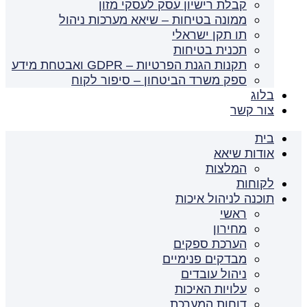
קבלת רישיון עסק לעסקי מזון
ממונה בטיחות – שיאא מערכות ניהול
תו תקן ישראלי
תכנית בטיחות
תקנות הגנת הפרטיות – GDPR ואבטחת מידע
ספק משרד הביטחון – סיפור לקוח
בלוג
צור קשר
בית
אודות שיאא
המלצות
לקוחות
תוכנה לניהול איכות
ראשי
מחירון
הערכת ספקים
מבדקים פנימיים
ניהול עובדים
עלויות האיכות
דוחות המערכת