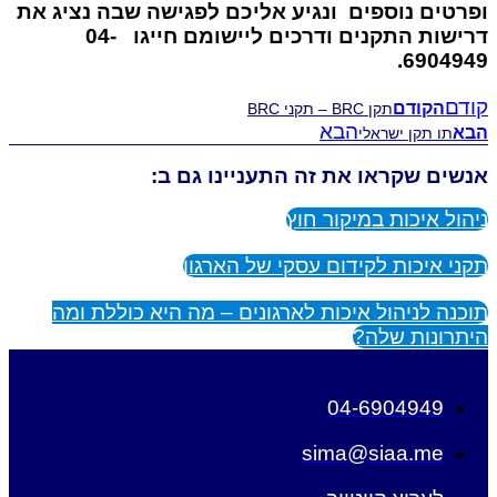
ופרטים נוספים ונגיע אליכם לפגישה שבה נציג את
דרישות התקנים ודרכים ליישומם חייגו 04-
6904949.
קודם
הקודם
תקן BRC – תקני BRC
הבא
הבא
תו תקן ישראלי
אנשים שקראו את זה התעניינו גם ב:
ניהול איכות במיקור חוץ
תקני איכות לקידום עסקי של הארגון
תוכנה לניהול איכות לארגונים – מה היא כוללת ומה
היתרונות שלה?
04-6904949
sima@siaa.me