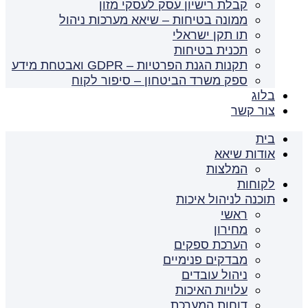
קבלת רישיון עסק לעסקי מזון
ממונה בטיחות – שיאא מערכות ניהול
תו תקן ישראלי
תכנית בטיחות
תקנות הגנת הפרטיות – GDPR ואבטחת מידע
ספק משרד הביטחון – סיפור לקוח
בלוג
צור קשר
בית
אודות שיאא
המלצות
לקוחות
תוכנה לניהול איכות
ראשי
מחירון
הערכת ספקים
מבדקים פנימיים
ניהול עובדים
עלויות האיכות
דוחות המערכת