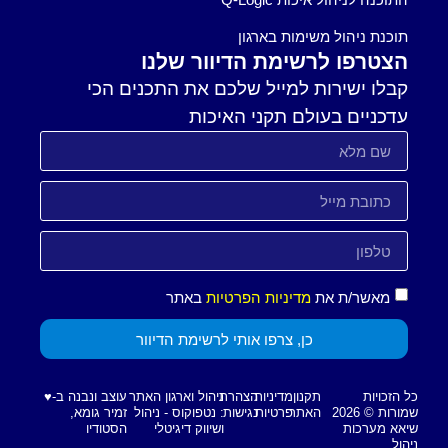
תוכנת ניהול משימות בארגון
הצטרפו לרשימת הדיוור שלנו
קבלו ישירות למייל שלכם את התכנים הכי
עדכניים בעולם תקני האיכות
מאשר/ת את
מדיניות הפרטיות
באתר
כן, צרפו אותי לרשימת הדיוור
כל הזכויות
תקנון
מדיניות
הצהרת
ניהול וארגון האתר
עוצב ונבנה ב-♥︎
שמורות © 2026
האתר
פרטיות
נגישות
: נטפוקוס - ניהול
זמיר גומא,
שיאא מערכות
ושיווק דיגיטלי
הסטודיו
ניהול