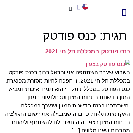
צור קשר
אודות שיאא
תוכנה לניהול איכות
תקני איכות
חשוב לדעת
תגית:
כנס פודטק
כנס פודטק במכללת תל חי 2021
בשבוע שעבר השתתפנו אני והראל ברוך בכנס פודקט
במכללת תל חי 2021. זו הפכה להיות מסורת מפוארת,
כנס הפודטק במכללת תל חי הוא תמיד איכותי ומביא
המון חדשנות בתחום המזון וטכנולוגיות המזון.
השתתפנו בכנס חדשנות המזון שנערך במכללה
האקדמית תל-חי, כחברה שמובילה את יישום הרגולציה
בתחום המזון בצפו והיה חשוב לנו להשתתף וליהנות
מחברות שאנו מלווים […]