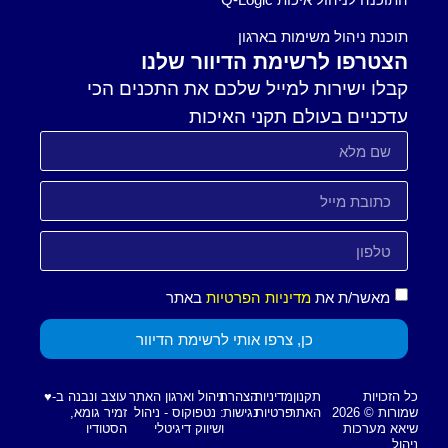
תוכנת ניהול משימות בארגון
הצטרפו לרשימת הדיוור שלנו
קבלו ישירות למייל שלכם את התכנים הכי
עדכניים בעולם תקני האיכות
מאשר/ת את
מדיניות הפרטיות
באתר
כן, צרפו אותי לרשימת הדיוור
כל הזכויות
תקנון
מדיניות
הצהרת
ניהול וארגון האתר
עוצב ונבנה ב-♥︎
שמורות © 2026
האתר
פרטיות
נגישות
: נטפוקוס - ניהול
זמיר גומא,
שיאא מערכות
ושיווק דיגיטלי
הסטודיו
ניהול