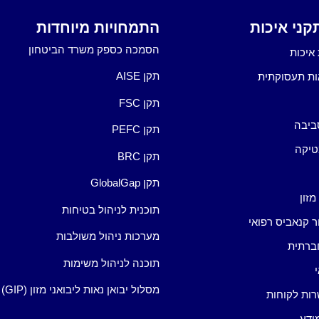
ני איכות
התמחויות מיוחדות
הסמכה כספק משרד הביטחון
איכות
תקן AISE
ות תעסוקתית
תקן FSC
ביבה
תקן PEFC
טיקה
תקן BRC
תקן GlobalGap
מזון
תוכנית לניהול בטיחות
ור קנאביס רפואי
מערכות ניהול משולבות
ברתית
תוכנה לניהול משימות
מסלול יבואן נאות ליבואני מזון (GIP)
רות לקוחות
ידע