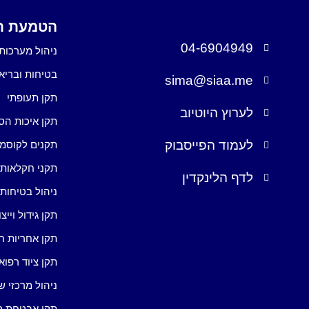
הטמעת תק
04-6904949
ניהול מערכות 
בטיחות ובריא
sima@siaa.me
תקן תעופתי
לערוץ היוטיוב
תקן איכות הס
לעמוד הפייסבוק
תקנים לקוסמ
תקני חקלאות
לדף הלינקדין
ניהול בטיחות 
תקן גידול וייצ
תקן אחריות ח
תקן ציוד רפואי
ניהול מרכזי ש
תקן אבטחת מ