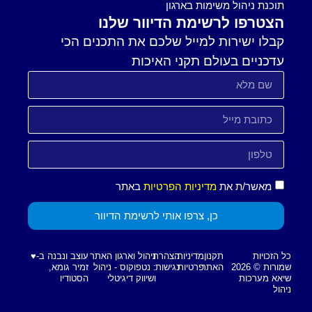
תוכנת ניהול משימות בארגון
הצטרפו לרשימת הדיוור שלנו
קבלו ישירות למייל שלכם את התכנים הכי
עדכניים בעולם תקני האיכות
מאשר/ת את
מדיניות הפרטיות
באתר
כן, צרפו אותי לרשימת הדיוור
כל הזכויות
תקנון
מדיניות
הצהרת
ניהול וארגון האתר
עוצב ונבנה ב-♥︎
שמורות © 2026
האתר
פרטיות
נגישות
: נטפוקוס - ניהול
זמיר גומא,
שיאא מערכות
ושיווק דיגיטלי
הסטודיו
ניהול