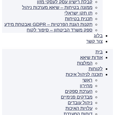
קבלת רישיון עסק לעסקי מזון
ממונה בטיחות – שיאא מערכות ניהול
תו תקן ישראלי
תכנית בטיחות
תקנות הגנת הפרטיות – GDPR ואבטחת מידע
ספק משרד הביטחון – סיפור לקוח
בלוג
צור קשר
בית
אודות שיאא
המלצות
לקוחות
תוכנה לניהול איכות
ראשי
מחירון
הערכת ספקים
מבדקים פנימיים
ניהול עובדים
עלויות האיכות
דוחות המערכת