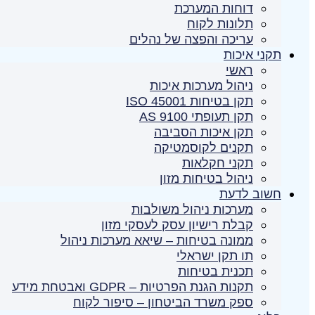
דוחות המערכת
תלונות לקוח
עריכה והפצה של נהלים
תקני איכות
ראשי
ניהול מערכות איכות
תקן בטיחות ISO 45001
תקן תעופתי AS 9100
תקן איכות הסביבה
תקנים לקוסמטיקה
תקני חקלאות
ניהול בטיחות מזון
חשוב לדעת
מערכות ניהול משולבות
קבלת רישיון עסק לעסקי מזון
ממונה בטיחות – שיאא מערכות ניהול
תו תקן ישראלי
תכנית בטיחות
תקנות הגנת הפרטיות – GDPR ואבטחת מידע
ספק משרד הביטחון – סיפור לקוח