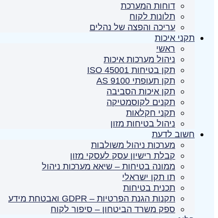
דוחות המערכת
תלונות לקוח
עריכה והפצה של נהלים
תקני איכות
ראשי
ניהול מערכות איכות
תקן בטיחות ISO 45001
תקן תעופתי AS 9100
תקן איכות הסביבה
תקנים לקוסמטיקה
תקני חקלאות
ניהול בטיחות מזון
חשוב לדעת
מערכות ניהול משולבות
קבלת רישיון עסק לעסקי מזון
ממונה בטיחות – שיאא מערכות ניהול
תו תקן ישראלי
תכנית בטיחות
תקנות הגנת הפרטיות – GDPR ואבטחת מידע
ספק משרד הביטחון – סיפור לקוח