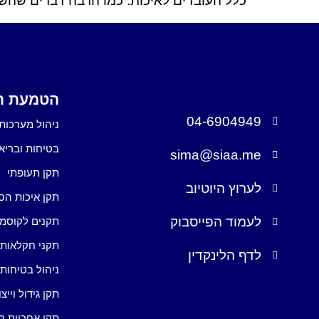
כלל העובדים לאיכות. כמו הרבה דברים שהשת
הטמעת תק
04-6904949
ניהול מערכות 
בטיחות ובריא
sima@siaa.me
תקן תעופתי
לערוץ היוטיוב
תקן איכות הס
לעמוד הפייסבוק
תקנים לקוסמ
תקני חקלאות
לדף הלינקדין
ניהול בטיחות 
תקן גידול וייצ
תקן אחריות ח