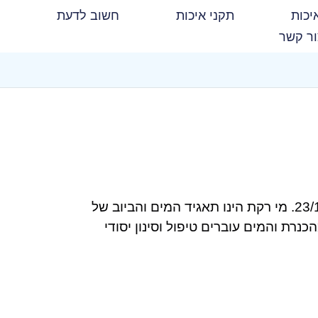
יכות
תקני איכות
חשוב לדעת
ר קשר
שמחנו לקחת חלק בכנס הבטיחות שנערך במרכז הכנסים וההדרכות של תאגיד מי רקת ביום ד' 23/11/2022. מי רקת הינו תאגיד המים והביוב של
רת והמים עוברים טיפול וסינון יסודי