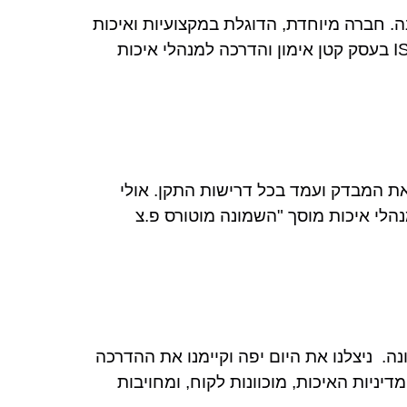
ISO בחברה בצפון, תעשיות אחים סאינה. חברה מיוחדת, הדוגלת במקצועיות ואיכות
לצד משפחתיות וחברות. אולי תרצו לקרוא גם על: התוכנה לניהול איכות – Q-Logic תקן ISO 9001-2015 בעסק קטן אימון והדרכה למנהלי איכות
ה לתקן ISO 9001:2015 לאחר שעבר בהצלחה את המבדק ועמד בכל דרישות התקן.​ אולי
ISO 9001-201 בעסק קטן אימון והדרכה למנהלי איכות מוסך "השמונה מוטורס פ.צ
יחוק בתקופת הקורונה. ניצלנו את היום יפה וקיימנו את ההדרכה
תקן 9001-2015 ISO, דרישות איכות כלליות, מדיניות האיכות, מוכוונות לקוח, ומחויבות