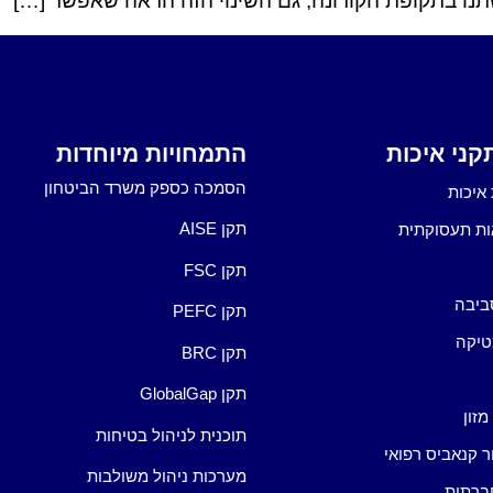
נו בתקופת הקורונה, גם השינוי הזה הראה שאפשר […]
ני איכות
התמחויות מיוחדות
הסמכה כספק משרד הביטחון
איכות
תקן AISE
ות תעסוקתית
תקן FSC
ביבה
תקן PEFC
טיקה
תקן BRC
תקן GlobalGap
מזון
תוכנית לניהול בטיחות
ור קנאביס רפואי
מערכות ניהול משולבות
ברתית