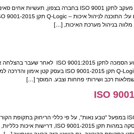
היום היה לי יום מרגש במיוחד. עשינו מבדקת מעקב לתקן  9001
מלווה בניהול מערכת האיכות, […]
מוסך "השמונה מוטורס פ.צ בע"מ" קיבל השבוע הסמכ
תרצו לקרוא גם על: התוכנה לניהול איכות – Q-Logic תקן 5
שמלאות רכב ושירותי פחחות וצבע. המוסך […]
עשינו הדרכה לעובדים על תקן ISO 9001-2015 במפעל "טבע נאות", על פי כללי הר
בחוץ, עם ריחוק מתבקש ומסיכות.ההדרכה עסקה במהות 