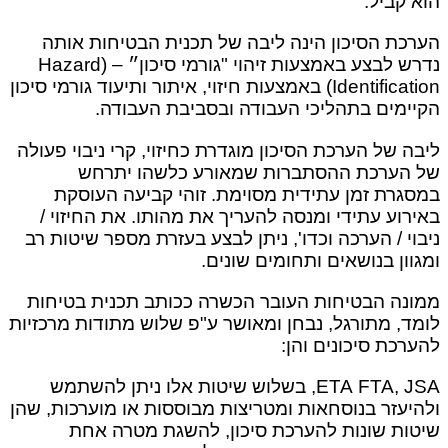
הוא קביל.
הערכת הסיכון הינה ליבה של תכנית הבטיחות אותה
נדרש לבצע באמצעות זיהוי "גורמי סיכון״ – (Hazard
Identification) באמצעות חיזוי, איתור ותיעוד גורמי סיכון
הקיימים בתהליכי העבודה ובסביבת העבודה.
ליבה של הערכת הסיכון מוגדרת כחיזוי, קרי ניבוי פעולה
של הערכת ההסתברות‎ שמאורע כלשהו יתרחש
במסגרת זמן עתידית מסוימת. זוהי קביעה העוסקת
באירוע עתידי ומנסה להעריך את מהותו. את החיזוי /
ניבוי / הערכה וכדו', ניתן לבצע בעזרת מספר שיטות רב
ומגוון בנושאים ותחומים שונים.
ממונה הבטיחות העובר הכשרה ככותב תכנית בטיחות
לומד, מתורגל, נבחן ומאושר ע"פ שלוש מתודות מרכזיות
להערכת סיכונים והן:
ETA FTA, JSA, בשלוש שיטות אלו ניתן להשתמש
ולהיעזר בנוסחאות ומטריצות מבוססות או מוערכות, שהן
שיטות שונות להערכת סיכון, להשגת מטרה אחת