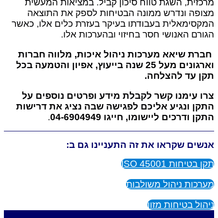
מרכזית, השגת טווח סיכון קביל. במציאות המעשית
מצופה ונדרש ממונה הבטיחות לספק את התוצאה
המקסימאלית בעבודתו בעיקר בעזרת כלים אלו, כאשר
הגורם האנושי חסר בחיזוי ובהערכות אלו.
חברת שיאא מערכות ניהול איכות, מלווה חברות
וארגונים מעל 25 שנה בייעוץ, אפיון והטמעה בכל
תקן עד להצלחה.
צרו עימנו קשר לקבלת מידע ופרטים נוספים על
התקן ונגיע אליכם לפגישה שבה נציג את דרישות
התקן ודרכים ליישומו, חייגו 04-6904949
.
אנשים שקראו את זה התעניינו גם ב:
תקן בטיחות ISO 45001
מערכות ניהול משולבות
ניהול בטיחות מזון