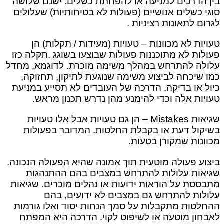
בין הדרכים למניעה או להפחתת כשלים. ישנם שלושה
סוגי כשלים אנושיים (פעולות לא בטיחותיות) שעלולים
לגרום לתאונות רציניות .
טעויות לא מכוונות – טעויות (מעידות / תקלות) הן
פעולות לא מתוכננות פעולות שבוצעו בשוגג .תקלה כזו
עלולה להתרחש במהלך משימה מוכרת. לדוגמא, מחדל
כמו שיכחה לביצוע משימה שנוגעת לתיקון, תחזוקה,
כיול או בדיקה. הדרכה של העובדים לא תסייע במניעת
טעויות אלה וכדי להימנע מהן נדרש תכנון מראש.
שגיאות Mistakes – הן גם טעויות אבל אלו טעויות
בשיקול דעת או בקבלת החלטות. המדובר בפעולות
מכוונות שמקורן בטעות.
ביצוע פעולה מוטעית תוך אמונה שהיא הפעולה הנכונה.
שגיאות עלולות להתרחש במצבים בהם ההתנהגות
מתבססת על הוראות ידועות או נהלים מוכרים. שגיאות
עלולות להתרחש גם במצבים לא ידועים, בהם
ההחלטות מתקבלות על סמך הנחות יסוד ואלו גורמות
לאבחון מוטעה או לשיפוט לקוי. הדרכה היא המפתח