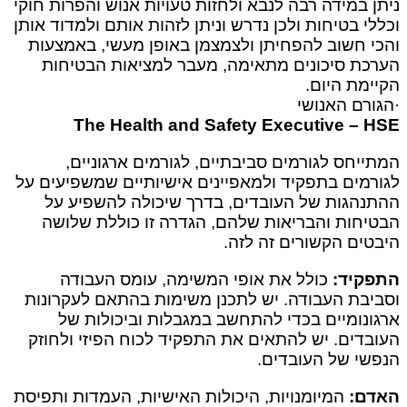
ניתן­ במידה רבה לנבא ולחזות טעויות אנוש והפרות חוקי
וכללי בטיחות ולכן נדרש וניתן­ לזהות אותם ולמדוד אותן
והכי חשוב להפחיתן ולצמצמן באופן מעשי, באמצעות
הערכת סיכונים מתאימה, מעבר למציאות הבטיחות
הקיימת היום.
·הגורם האנושי
The Health and Safety Executive – HSE
המתייחס לגורמים סביבתיים, לגורמים ארגוניים,
לגורמים בתפקיד ולמאפיינים אישיותיים שמשפיעים על
ההתנהגות של העובדים, בדרך שיכולה להשפיע על
הבטיחות והבריאות שלהם, הגדרה זו כוללת שלושה
היבטים הקשורים זה לזה.
התפקיד:
כולל את אופי המשימה, עומס העבודה
וסביבת העבודה. יש לתכנן משימות בהתאם לעקרונות
ארגונומיים בכדי להתחשב במגבלות וביכולות של
העובדים. יש להתאים את התפקיד לכוח הפיזי ולחוזק
הנפשי של העובדים.
האדם:
המיומנויות, היכולות האישיות, העמדות ותפיסת