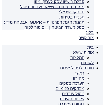
קבלת רישיון עסק לעסקי מזון
ממונה בטיחות – שיאא מערכות ניהול
תו תקן ישראלי
תכנית בטיחות
תקנות הגנת הפרטיות – GDPR ואבטחת מידע
ספק משרד הביטחון – סיפור לקוח
בלוג
צור קשר
בית
אודות שיאא
המלצות
לקוחות
תוכנה לניהול איכות
ראשי
מחירון
הערכת ספקים
מבדקים פנימיים
ניהול עובדים
עלויות האיכות
דוחות המערכת