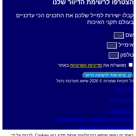
הצטרפו לרשימת הדיוור שלנו
קבלו ישירות למייל שלכם את התכנים הכי עדכניים
בעולם תקני האיכות
שם
אימייל
טלפון
מאשר/ת את
מדיניות הפרטיות
באתר
כן, צרפו אותי לרשימת הדיוור
כל הזכויות שמורות © 2026 שיאא מערכות ניהול
תקנון האתר
מדיניות פרטיות
הצהרת נגישות
ניהול וארגון האתר : נטפוקוס - ניהול ושיווק דיגיטלי
עוצב ונבנה ב-♥︎ זמיר גומא, הסטודיו
באתר זה נעשה שימוש בטכנולוגיות איסוף מידע כגון Cookies, לרבות על ידי