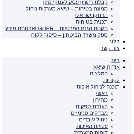
קבלת רישיון עסק לעסקי מזון
ממונה בטיחות – שיאא מערכות ניהול
תו תקן ישראלי
תכנית בטיחות
תקנות הגנת הפרטיות – GDPR ואבטחת מידע
ספק משרד הביטחון – סיפור לקוח
בלוג
צור קשר
בית
אודות שיאא
המלצות
לקוחות
תוכנה לניהול איכות
ראשי
מחירון
הערכת ספקים
מבדקים פנימיים
ניהול עובדים
עלויות האיכות
דוחות המערכת