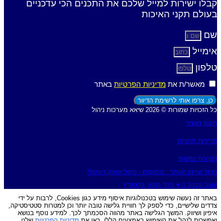
קבלו ישירות למייל שלכם את התכנים הכי עדכניים
בעולם תקני האיכות
שם
אימייל
טלפון
מאשר/ת את
מדיניות הפרטיות
באתר
כן, צרפו אותי לרשימת הדיוור
כל הזכויות שמורות © 2026 שיאא מערכות ניהול
תקנון האתר
מדיניות פרטיות
הצהרת נגישות
ניהול וארגון האתר : נטפוקוס - ניהול ושיווק דיגיטלי
עוצב ונבנה ב-♥︎ זמיר גומא, הסטודיו
באתר זה נעשה שימוש בטכנולוגיות איסוף מידע כגון Cookies, לרבות על ידי
צדדים שלישיים, כדי לספק לך חוויית גלישה טובה יותר וכן למטרות סטטיסטיקה,
איפיון ושיווק. המשך הגלישה באתר מהווה הסכמתך לכך. למידע נוסף בנושא
ואפשרות לנהל את השימוש באמצעים הללו, ראו את
מדיניות הפרטיות
שלנו