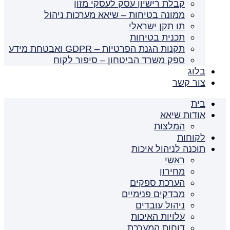
קבלת רישיון עסק לעסקי מזון
ממונה בטיחות – שיאא מערכות ניהול
תו תקן ישראלי
תכנית בטיחות
תקנות הגנת הפרטיות – GDPR ואבטחת מידע
ספק משרד הביטחון – סיפור לקוח
בלוג
צור קשר
בית
אודות שיאא
המלצות
לקוחות
תוכנה לניהול איכות
ראשי
מחירון
הערכת ספקים
מבדקים פנימיים
ניהול עובדים
עלויות האיכות
דוחות המערכת