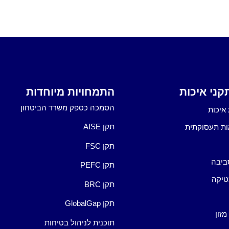
ני איכות
התמחויות מיוחדות
הסמכה כספק משרד הביטחון
איכות
תקן AISE
ות תעסוקתית
תקן FSC
ביבה
תקן PEFC
טיקה
תקן BRC
תקן GlobalGap
מזון
תוכנית לניהול בטיחות