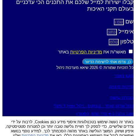
קבלו ישירות למייל שלכם את התכנים הכי עדכניים
בעולם תקני האיכות
שם
אימייל
טלפון
מאשר/ת את
מדיניות הפרטיות
באתר
כן, צרפו אותי לרשימת הדיוור
כל הזכויות שמורות © 2026 שיאא מערכות ניהול
תקנון האתר
מדיניות פרטיות
הצהרת נגישות
ניהול וארגון האתר : נטפוקוס - ניהול ושיווק דיגיטלי
עוצב ונבנה ב-♥︎ זמיר גומא, הסטודיו
באתר זה נעשה שימוש בטכנולוגיות איסוף מידע כגון Cookies, לרבות על ידי
צדדים שלישיים, כדי לספק לך חוויית גלישה טובה יותר וכן למטרות סטטיסטיקה,
איפיון ושיווק. המשך הגלישה באתר מהווה הסכמתך לכך. למידע נוסף בנושא
ואפשרות לנהל את השימוש באמצעים הללו, ראו את
מדיניות הפרטיות
שלנו