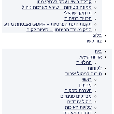
קבלת רישיון עסק לעסקי מזון
ממונה בטיחות – שיאא מערכות ניהול
תו תקן ישראלי
תכנית בטיחות
תקנות הגנת הפרטיות – GDPR ואבטחת מידע
ספק משרד הביטחון – סיפור לקוח
בלוג
צור קשר
בית
אודות שיאא
המלצות
לקוחות
תוכנה לניהול איכות
ראשי
מחירון
הערכת ספקים
מבדקים פנימיים
ניהול עובדים
עלויות האיכות
דוחות המערכת