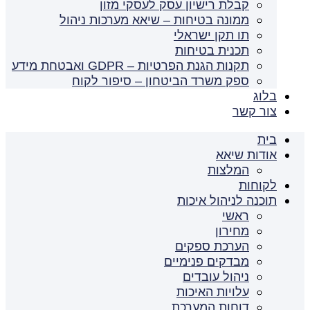
קבלת רישיון עסק לעסקי מזון
ממונה בטיחות – שיאא מערכות ניהול
תו תקן ישראלי
תכנית בטיחות
תקנות הגנת הפרטיות – GDPR ואבטחת מידע
ספק משרד הביטחון – סיפור לקוח
בלוג
צור קשר
בית
אודות שיאא
המלצות
לקוחות
תוכנה לניהול איכות
ראשי
מחירון
הערכת ספקים
מבדקים פנימיים
ניהול עובדים
עלויות האיכות
דוחות המערכת