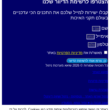
הצטרפו לרשימת הדיוור שלנו
קבלו ישירות למייל שלכם את התכנים הכי עדכניים
בעולם תקני האיכות
שם
אימייל
טלפון
מאשר/ת את
מדיניות הפרטיות
באתר
כן, צרפו אותי לרשימת הדיוור
כל הזכויות שמורות © 2026 שיאא מערכות ניהול
תקנון האתר
מדיניות פרטיות
הצהרת נגישות
ניהול וארגון האתר : נטפוקוס - ניהול ושיווק דיגיטלי
עוצב ונבנה ב-♥︎ זמיר גומא, הסטודיו
באתר זה נעשה שימוש בטכנולוגיות איסוף מידע כגון Cookies, לרבות על ידי