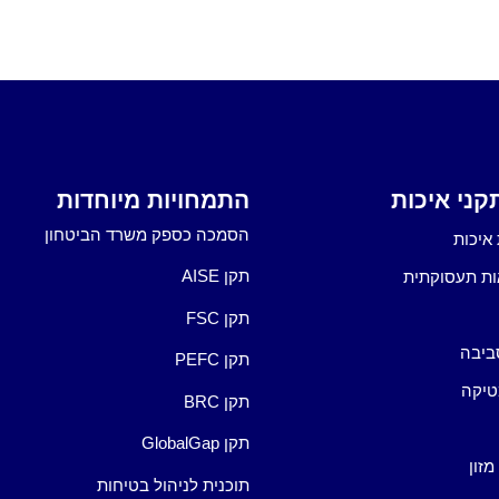
ני איכות
התמחויות מיוחדות
הסמכה כספק משרד הביטחון
איכות
תקן AISE
ות תעסוקתית
תקן FSC
ביבה
תקן PEFC
טיקה
תקן BRC
תקן GlobalGap
מזון
תוכנית לניהול בטיחות