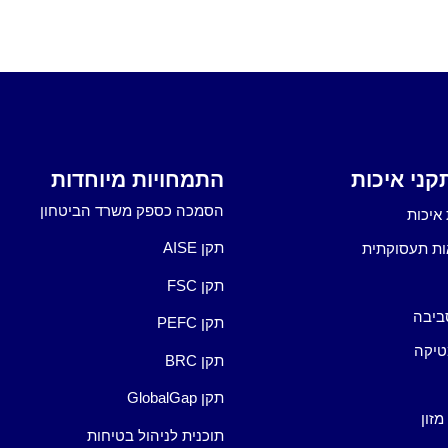
ני איכות
התמחויות מיוחדות
הסמכה כספק משרד הביטחון
איכות
תקן AISE
ות תעסוקתית
תקן FSC
ביבה
תקן PEFC
טיקה
תקן BRC
תקן GlobalGap
מזון
תוכנית לניהול בטיחות