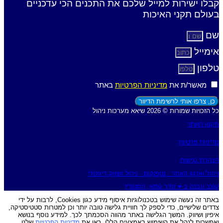
קבלו ישירות למייל שלכם את התכנים הכי עדכניים
בעולם תקני האיכות
שם
אימייל
טלפון
מאשר/ת את
מדיניות הפרטיות
באתר
כן, צרפו אותי לרשימת הדיוור
כל הזכויות שמורות © 2026 שיאא מערכות ניהול
תקנון האתר
מדיניות פרטיות
הצהרת נגישות
ניהול וארגון האתר : נטפוקוס - ניהול ושיווק דיגיטלי
עוצב ונבנה ב-♥︎ זמיר גומא, הסטודיו
באתר זה נעשה שימוש בטכנולוגיות איסוף מידע כגון Cookies, לרבות על ידי
צדדים שלישיים, כדי לספק לך חוויית גלישה טובה יותר וכן למטרות סטטיסטיקה,
איפיון ושיווק. המשך הגלישה באתר מהווה הסכמתך לכך. למידע נוסף בנושא
ואפשרות לנהל את השימוש באמצעים הללו, ראו את
מדיניות הפרטיות
שלנו