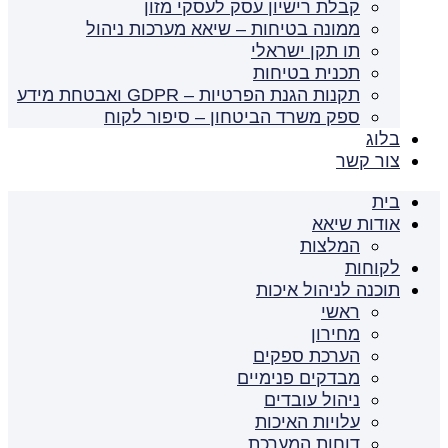
קבלת רישיון עסק לעסקי מזון
ממונה בטיחות – שיאא מערכות ניהול
תו תקן ישראלי
תכנית בטיחות
תקנות הגנת הפרטיות – GDPR ואבטחת מידע
ספק משרד הביטחון – סיפור לקוח
בלוג
צור קשר
בית
אודות שיאא
המלצות
לקוחות
תוכנה לניהול איכות
ראשי
מחירון
הערכת ספקים
מבדקים פנימיים
ניהול עובדים
עלויות האיכות
דוחות המערכת