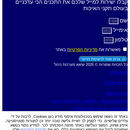
קבלו ישירות למייל שלכם את התכנים הכי עדכניים
בעולם תקני האיכות
שם
אימייל
טלפון
מאשר/ת את
מדיניות הפרטיות
באתר
כן, צרפו אותי לרשימת הדיוור
כל הזכויות שמורות © 2026 שיאא מערכות ניהול
תקנון האתר
מדיניות פרטיות
הצהרת נגישות
ניהול וארגון האתר : נטפוקוס - ניהול ושיווק דיגיטלי
עוצב ונבנה ב-♥︎ זמיר גומא, הסטודיו
באתר זה נעשה שימוש בטכנולוגיות איסוף מידע כגון Cookies, לרבות על ידי
צדדים שלישיים, כדי לספק לך חוויית גלישה טובה יותר וכן למטרות סטטיסטיקה,
איפיון ושיווק. המשך הגלישה באתר מהווה הסכמתך לכך. למידע נוסף בנושא
ואפשרות לנהל את השימוש באמצעים הללו, ראו את
מדיניות הפרטיות
שלנו