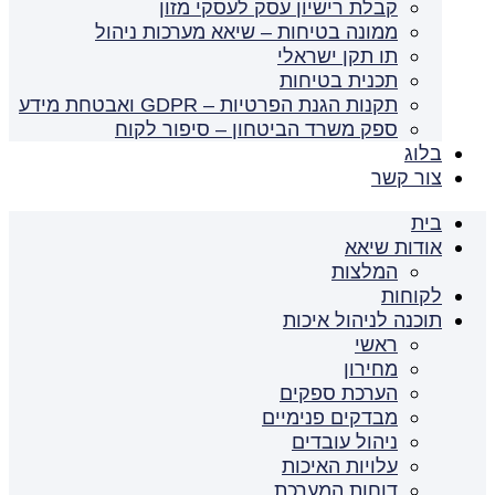
קבלת רישיון עסק לעסקי מזון
ממונה בטיחות – שיאא מערכות ניהול
תו תקן ישראלי
תכנית בטיחות
תקנות הגנת הפרטיות – GDPR ואבטחת מידע
ספק משרד הביטחון – סיפור לקוח
בלוג
צור קשר
בית
אודות שיאא
המלצות
לקוחות
תוכנה לניהול איכות
ראשי
מחירון
הערכת ספקים
מבדקים פנימיים
ניהול עובדים
עלויות האיכות
דוחות המערכת