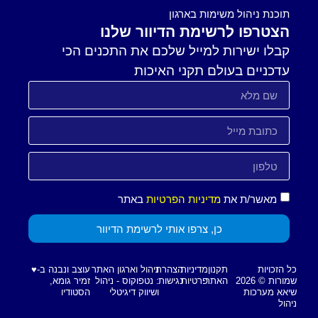
תוכנת ניהול משימות בארגון
הצטרפו לרשימת הדיוור שלנו
קבלו ישירות למייל שלכם את התכנים הכי
עדכניים בעולם תקני האיכות
מאשר/ת את
מדיניות הפרטיות
באתר
כן, צרפו אותי לרשימת הדיוור
כל הזכויות
תקנון
מדיניות
הצהרת
ניהול וארגון האתר
עוצב ונבנה ב-♥︎
שמורות © 2026
האתר
פרטיות
נגישות
: נטפוקוס - ניהול
זמיר גומא,
שיאא מערכות
ושיווק דיגיטלי
הסטודיו
ניהול