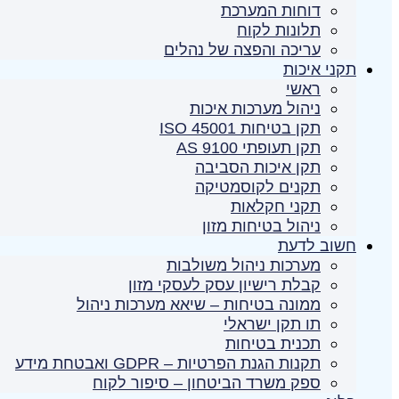
דוחות המערכת
תלונות לקוח
עריכה והפצה של נהלים
תקני איכות
ראשי
ניהול מערכות איכות
תקן בטיחות ISO 45001
תקן תעופתי AS 9100
תקן איכות הסביבה
תקנים לקוסמטיקה
תקני חקלאות
ניהול בטיחות מזון
חשוב לדעת
מערכות ניהול משולבות
קבלת רישיון עסק לעסקי מזון
ממונה בטיחות – שיאא מערכות ניהול
תו תקן ישראלי
תכנית בטיחות
תקנות הגנת הפרטיות – GDPR ואבטחת מידע
ספק משרד הביטחון – סיפור לקוח