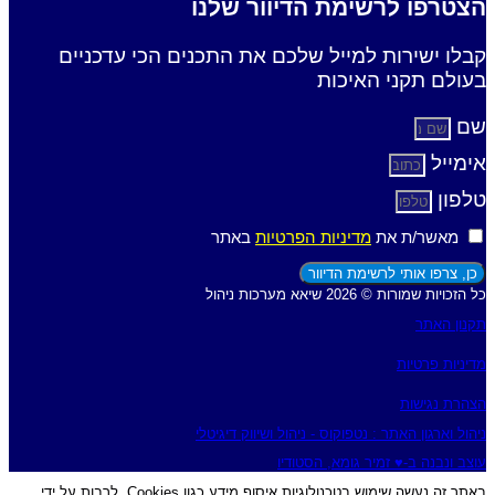
הצטרפו לרשימת הדיוור שלנו
קבלו ישירות למייל שלכם את התכנים הכי עדכניים
בעולם תקני האיכות
שם
אימייל
טלפון
מאשר/ת את
מדיניות הפרטיות
באתר
כן, צרפו אותי לרשימת הדיוור
כל הזכויות שמורות © 2026 שיאא מערכות ניהול
תקנון האתר
מדיניות פרטיות
הצהרת נגישות
ניהול וארגון האתר : נטפוקוס - ניהול ושיווק דיגיטלי
עוצב ונבנה ב-♥︎ זמיר גומא, הסטודיו
באתר זה נעשה שימוש בטכנולוגיות איסוף מידע כגון Cookies, לרבות על ידי