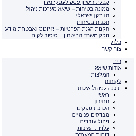
קבלת רישיון עסק לעסקי מזון
ממונה בטיחות – שיאא מערכות ניהול
תו תקן ישראלי
תכנית בטיחות
תקנות הגנת הפרטיות – GDPR ואבטחת מידע
ספק משרד הביטחון – סיפור לקוח
בלוג
צור קשר
בית
אודות שיאא
המלצות
לקוחות
תוכנה לניהול איכות
ראשי
מחירון
הערכת ספקים
מבדקים פנימיים
ניהול עובדים
עלויות האיכות
דוחות המערכת