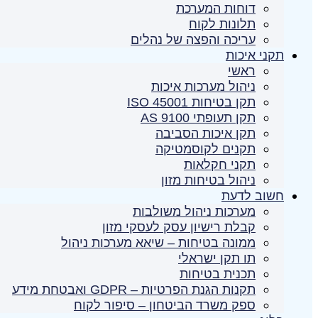
דוחות המערכת
תלונות לקוח
עריכה והפצה של נהלים
תקני איכות
ראשי
ניהול מערכות איכות
תקן בטיחות ISO 45001
תקן תעופתי AS 9100
תקן איכות הסביבה
תקנים לקוסמטיקה
תקני חקלאות
ניהול בטיחות מזון
חשוב לדעת
מערכות ניהול משולבות
קבלת רישיון עסק לעסקי מזון
ממונה בטיחות – שיאא מערכות ניהול
תו תקן ישראלי
תכנית בטיחות
תקנות הגנת הפרטיות – GDPR ואבטחת מידע
ספק משרד הביטחון – סיפור לקוח