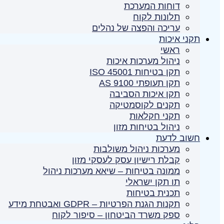
דוחות המערכת
תלונות לקוח
עריכה והפצה של נהלים
תקני איכות
ראשי
ניהול מערכות איכות
תקן בטיחות ISO 45001
תקן תעופתי AS 9100
תקן איכות הסביבה
תקנים לקוסמטיקה
תקני חקלאות
ניהול בטיחות מזון
חשוב לדעת
מערכות ניהול משולבות
קבלת רישיון עסק לעסקי מזון
ממונה בטיחות – שיאא מערכות ניהול
תו תקן ישראלי
תכנית בטיחות
תקנות הגנת הפרטיות – GDPR ואבטחת מידע
ספק משרד הביטחון – סיפור לקוח