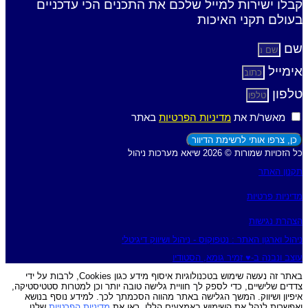
קבלו ישירות למייל שלכם את התכנים הכי עדכניים
בעולם תקני האיכות
שם
אימייל
טלפון
מאשר/ת את
מדיניות הפרטיות
באתר
כן, צרפו אותי לרשימת הדיוור
כל הזכויות שמורות © 2026 שיאא מערכות ניהול
תקנון האתר
מדיניות פרטיות
הצהרת נגישות
ניהול וארגון האתר : נטפוקוס - ניהול ושיווק דיגיטלי
עוצב ונבנה ב-♥︎ זמיר גומא, הסטודיו
באתר זה נעשה שימוש בטכנולוגיות איסוף מידע כגון Cookies, לרבות על ידי
צדדים שלישיים, כדי לספק לך חוויית גלישה טובה יותר וכן למטרות סטטיסטיקה,
איפיון ושיווק. המשך הגלישה באתר מהווה הסכמתך לכך. למידע נוסף בנושא
ואפשרות לנהל את השימוש באמצעים הללו, ראו את
מדיניות הפרטיות
שלנו