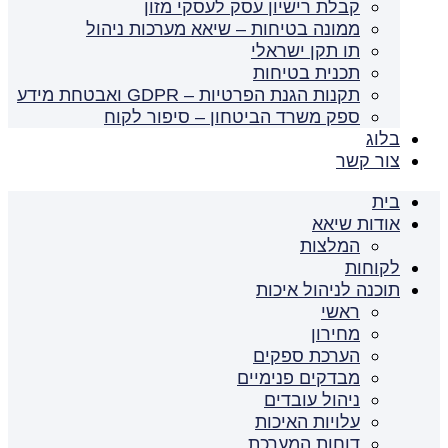
קבלת רישיון עסק לעסקי מזון
ממונה בטיחות – שיאא מערכות ניהול
תו תקן ישראלי
תכנית בטיחות
תקנות הגנת הפרטיות – GDPR ואבטחת מידע
ספק משרד הביטחון – סיפור לקוח
בלוג
צור קשר
בית
אודות שיאא
המלצות
לקוחות
תוכנה לניהול איכות
ראשי
מחירון
הערכת ספקים
מבדקים פנימיים
ניהול עובדים
עלויות האיכות
דוחות המערכת