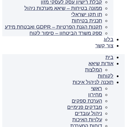
קבלת רישיון עסק לעסקי מזון
ממונה בטיחות – שיאא מערכות ניהול
תו תקן ישראלי
תכנית בטיחות
תקנות הגנת הפרטיות – GDPR ואבטחת מידע
ספק משרד הביטחון – סיפור לקוח
בלוג
צור קשר
בית
אודות שיאא
המלצות
לקוחות
תוכנה לניהול איכות
ראשי
מחירון
הערכת ספקים
מבדקים פנימיים
ניהול עובדים
עלויות האיכות
דוחות המערכת