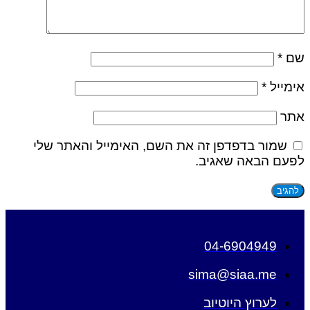
שם
*
אימייל
*
אתר
שמור בדפדפן זה את השם, האימייל והאתר שלי
לפעם הבאה שאגיב.
04-6904949
sima@siaa.me
לערוץ היוטיוב