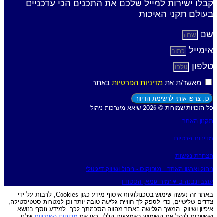
קבלו ישירות למייל שלכם את התכנים הכי עדכניים
בעולם תקני האיכות
שם
אימייל
טלפון
מאשר/ת את
מדיניות הפרטיות
באתר
כן, צרפו אותי לרשימת הדיוור
כל הזכויות שמורות © 2026 שיאא מערכות ניהול
תקנון האתר
מדיניות פרטיות
הצהרת נגישות
ניהול וארגון האתר : נטפוקוס - ניהול ושיווק דיגיטלי
עוצב ונבנה ב-♥︎ זמיר גומא, הסטודיו
באתר זה נעשה שימוש בטכנולוגיות איסוף מידע כגון Cookies, לרבות על ידי
צדדים שלישיים, כדי לספק לך חוויית גלישה טובה יותר וכן למטרות סטטיסטיקה,
איפיון ושיווק. המשך הגלישה באתר מהווה הסכמתך לכך. למידע נוסף בנושא
ואפשרות לנהל את השימוש באמצעים הללו, ראו את
מדיניות הפרטיות
שלנו