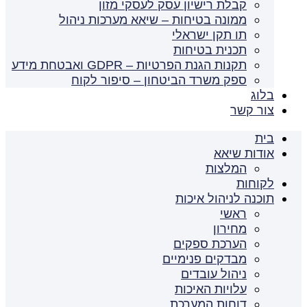
קבלת רישיון עסק לעסקי מזון
ממונה בטיחות – שיאא מערכות ניהול
תו תקן ישראלי
תכנית בטיחות
תקנות הגנת הפרטיות – GDPR ואבטחת מידע
ספק משרד הביטחון – סיפור לקוח
בלוג
צור קשר
בית
אודות שיאא
המלצות
לקוחות
תוכנה לניהול איכות
ראשי
מחירון
הערכת ספקים
מבדקים פנימיים
ניהול עובדים
עלויות האיכות
דוחות המערכת