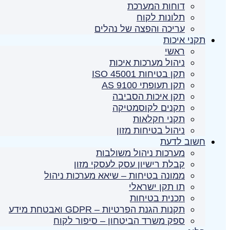
דוחות המערכת
תלונות לקוח
עריכה והפצה של נהלים
תקני איכות
ראשי
ניהול מערכות איכות
תקן בטיחות ISO 45001
תקן תעופתי AS 9100
תקן איכות הסביבה
תקנים לקוסמטיקה
תקני חקלאות
ניהול בטיחות מזון
חשוב לדעת
מערכות ניהול משולבות
קבלת רישיון עסק לעסקי מזון
ממונה בטיחות – שיאא מערכות ניהול
תו תקן ישראלי
תכנית בטיחות
תקנות הגנת הפרטיות – GDPR ואבטחת מידע
ספק משרד הביטחון – סיפור לקוח