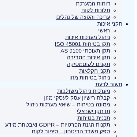
דוחות המערכת
תלונות לקוח
עריכה והפצה של נהלים
תקני איכות
ראשי
ניהול מערכות איכות
תקן בטיחות ISO 45001
תקן תעופתי AS 9100
תקן איכות הסביבה
תקנים לקוסמטיקה
תקני חקלאות
ניהול בטיחות מזון
חשוב לדעת
מערכות ניהול משולבות
קבלת רישיון עסק לעסקי מזון
ממונה בטיחות – שיאא מערכות ניהול
תו תקן ישראלי
תכנית בטיחות
תקנות הגנת הפרטיות – GDPR ואבטחת מידע
ספק משרד הביטחון – סיפור לקוח