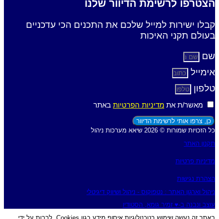
הצטרפו לרשימת הדיוור שלנו
קבלו ישירות למייל שלכם את התכנים הכי עדכניים
בעולם תקני האיכות
שם
אימייל
טלפון
מאשר/ת את
מדיניות הפרטיות
באתר
כן, צרפו אותי לרשימת הדיוור
כל הזכויות שמורות © 2026 שיאא מערכות ניהול
תקנון האתר
מדיניות פרטיות
הצהרת נגישות
ניהול וארגון האתר : נטפוקוס - ניהול ושיווק דיגיטלי
עוצב ונבנה ב-♥︎ זמיר גומא, הסטודיו
באתר זה נעשה שימוש בטכנולוגיות איסוף מידע כגון Cookies, לרבות על ידי