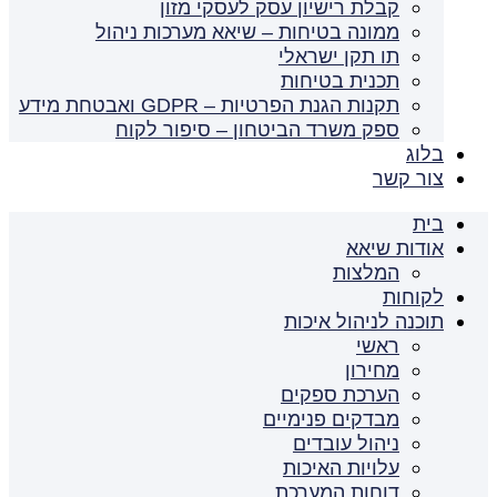
קבלת רישיון עסק לעסקי מזון
ממונה בטיחות – שיאא מערכות ניהול
תו תקן ישראלי
תכנית בטיחות
תקנות הגנת הפרטיות – GDPR ואבטחת מידע
ספק משרד הביטחון – סיפור לקוח
בלוג
צור קשר
בית
אודות שיאא
המלצות
לקוחות
תוכנה לניהול איכות
ראשי
מחירון
הערכת ספקים
מבדקים פנימיים
ניהול עובדים
עלויות האיכות
דוחות המערכת