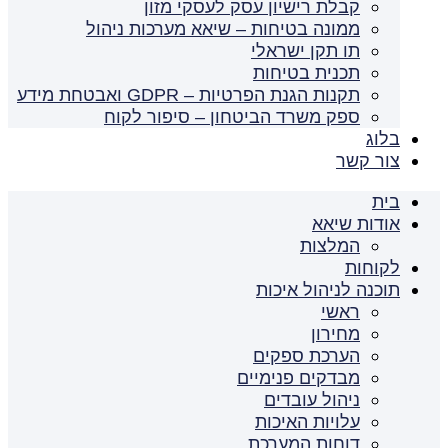
קבלת רישיון עסק לעסקי מזון
ממונה בטיחות – שיאא מערכות ניהול
תו תקן ישראלי
תכנית בטיחות
תקנות הגנת הפרטיות – GDPR ואבטחת מידע
ספק משרד הביטחון – סיפור לקוח
בלוג
צור קשר
בית
אודות שיאא
המלצות
לקוחות
תוכנה לניהול איכות
ראשי
מחירון
הערכת ספקים
מבדקים פנימיים
ניהול עובדים
עלויות האיכות
דוחות המערכת