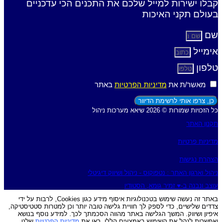
קבלו ישירות למייל שלכם את התכנים הכי עדכניים
בעולם תקני האיכות
שם
אימייל
טלפון
מאשר/ת את
מדיניות הפרטיות
באתר
כן, צרפו אותי לרשימת הדיוור
כל הזכויות שמורות © 2026 שיאא מערכות ניהול
תקנון האתר
מדיניות פרטיות
הצהרת נגישות
ניהול וארגון האתר : נטפוקוס - ניהול ושיווק דיגיטלי
עוצב ונבנה ב-♥︎ זמיר גומא, הסטודיו
באתר זה נעשה שימוש בטכנולוגיות איסוף מידע כגון Cookies, לרבות על ידי
צדדים שלישיים, כדי לספק לך חוויית גלישה טובה יותר וכן למטרות סטטיסטיקה,
איפיון ושיווק. המשך הגלישה באתר מהווה הסכמתך לכך. למידע נוסף בנושא
ואפשרות לנהל את השימוש באמצעים הללו, ראו את
מדיניות הפרטיות
שלנו