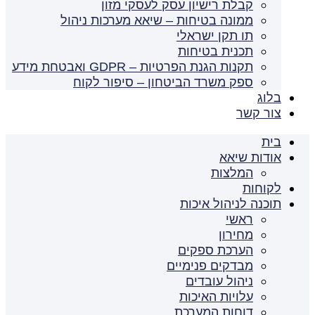
קבלת רישיון עסק לעסקי מזון
ממונה בטיחות – שיאא מערכות ניהול
תו תקן ישראלי
תכנית בטיחות
תקנות הגנת הפרטיות – GDPR ואבטחת מידע
ספק משרד הביטחון – סיפור לקוח
בלוג
צור קשר
בית
אודות שיאא
המלצות
לקוחות
תוכנה לניהול איכות
ראשי
מחירון
הערכת ספקים
מבדקים פנימיים
ניהול עובדים
עלויות האיכות
דוחות המערכת