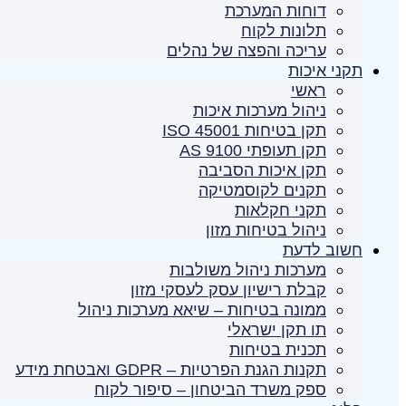
דוחות המערכת
תלונות לקוח
עריכה והפצה של נהלים
תקני איכות
ראשי
ניהול מערכות איכות
תקן בטיחות ISO 45001
תקן תעופתי AS 9100
תקן איכות הסביבה
תקנים לקוסמטיקה
תקני חקלאות
ניהול בטיחות מזון
חשוב לדעת
מערכות ניהול משולבות
קבלת רישיון עסק לעסקי מזון
ממונה בטיחות – שיאא מערכות ניהול
תו תקן ישראלי
תכנית בטיחות
תקנות הגנת הפרטיות – GDPR ואבטחת מידע
ספק משרד הביטחון – סיפור לקוח