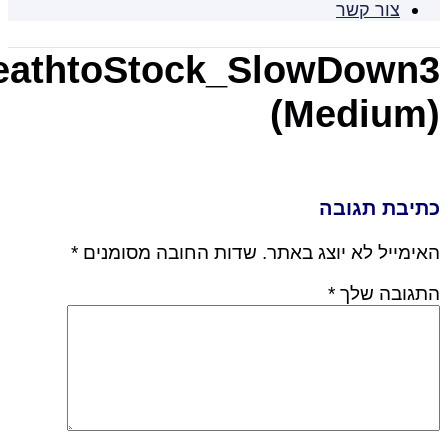
צור קשר
DeathtoStock_SlowDow
(Mediu
בת תגובה
ייל לא יוצג באתר.
שדות החובה מסומנים
*
ובה שלך
*