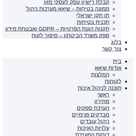
קבלת רישיון עסק לעסקי מזון
ממונה בטיחות – שיאא מערכות ניהול
תו תקן ישראלי
תכנית בטיחות
תקנות הגנת הפרטיות – GDPR ואבטחת מידע
ספק משרד הביטחון – סיפור לקוח
בלוג
צור קשר
בית
אודות שיאא
המלצות
לקוחות
תוכנה לניהול איכות
ראשי
מחירון
הערכת ספקים
מבדקים פנימיים
ניהול עובדים
עלויות האיכות
דוחות המערכת