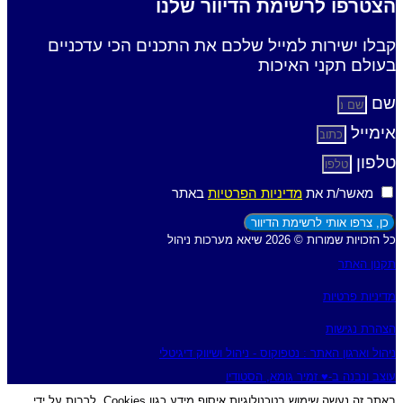
רפו לרשימת הדיוור שלנו
 ישירות למייל שלכם את התכנים הכי עדכניים
ם תקני האיכות
יל
ן
אשר/ת את
מדיניות הפרטיות
באתר
צרפו אותי לרשימת הדיוור
שמורות © 2026 שיאא מערכות ניהול
 האתר
ת פרטיות
 נגישות
וארגון האתר : נטפוקוס - ניהול ושיווק דיגיטלי
נבנה ב-♥︎ זמיר גומא, הסטודיו
באתר זה נעשה שימוש בטכנולוגיות איסוף מידע כגון Cookies, לרבות על ידי