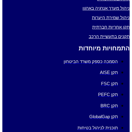
 מערך אנרגיה בארגון
 שמירת היערות
חריות חברתית
ם בתעשיית הרכב
חויות מיוחדות
הסמכה כספק משרד הביטחון
תקן AISE
תקן FSC
תקן PEFC
תקן BRC
תקן GlobalGap
תוכנית לניהול בטיחות